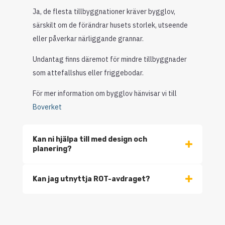
Ja, de flesta tillbyggnationer kräver bygglov,
särskilt om de förändrar husets storlek, utseende
eller påverkar närliggande grannar.
Undantag finns däremot för mindre tillbyggnader
som attefallshus eller friggebodar.
För mer information om bygglov hänvisar vi till
Boverket
Kan ni hjälpa till med design och
planering?
Kan jag utnyttja ROT-avdraget?