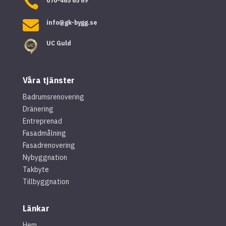

070-465 65 69

info@gk-bygg.se
UC Guld
Våra tjänster
Badrumsrenovering
Dränering
Entreprenad
Fasadmålning
Fasadrenovering
Nybyggnation
Takbyte
Tillbyggnation
Länkar
Hem