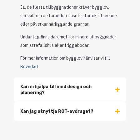
Ja, de flesta tillbyggnationer kräver bygglov,
särskilt om de förändrar husets storlek, utseende
eller påverkar närliggande grannar.
Undantag finns däremot för mindre tillbyggnader
som attefallshus eller friggebodar.
För mer information om bygglov hänvisar vi till
Boverket
Kan ni hjälpa till med design och
planering?
Kan jag utnyttja ROT-avdraget?