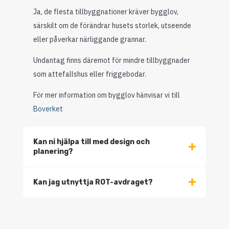
Ja, de flesta tillbyggnationer kräver bygglov,
särskilt om de förändrar husets storlek, utseende
eller påverkar närliggande grannar.
Undantag finns däremot för mindre tillbyggnader
som attefallshus eller friggebodar.
För mer information om bygglov hänvisar vi till
Boverket
Kan ni hjälpa till med design och
planering?
Kan jag utnyttja ROT-avdraget?