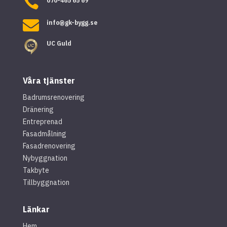

070-465 65 69

info@gk-bygg.se
UC Guld
Våra tjänster
Badrumsrenovering
Dränering
Entreprenad
Fasadmålning
Fasadrenovering
Nybyggnation
Takbyte
Tillbyggnation
Länkar
Hem