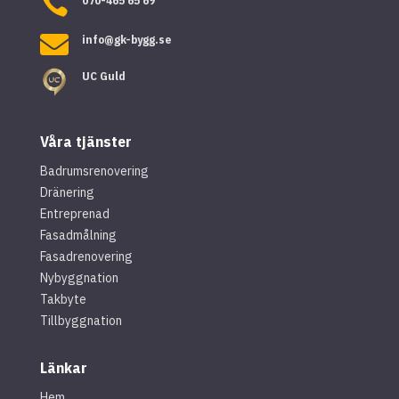

070-465 65 69

info@gk-bygg.se
UC Guld
Våra tjänster
Badrumsrenovering
Dränering
Entreprenad
Fasadmålning
Fasadrenovering
Nybyggnation
Takbyte
Tillbyggnation
Länkar
Hem