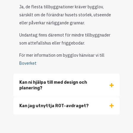
Ja, de flesta tillbyggnationer kräver bygglov,
särskilt om de förändrar husets storlek, utseende
eller påverkar närliggande grannar.
Undantag finns däremot för mindre tillbyggnader
som attefallshus eller friggebodar.
För mer information om bygglov hänvisar vi till
Boverket
Kan ni hjälpa till med design och
planering?
Kan jag utnyttja ROT-avdraget?