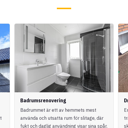
Badrumsrenovering
D
Badrummet är ett av hemmets mest
E
t
använda och utsatta rum för slitage, där
t
fukt och daglig användning visar sina spår.
s