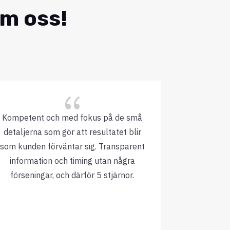
om oss!
{
Kompetent och med fokus på de små
Trevliga, k
detaljerna som gör att resultatet blir
som kunden förväntar sig. Transparent
Vill va
information och timing utan några
företag t
förseningar, och därför 5 stjärnor.