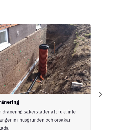
ränering
Entreprena
n dränering säkerställer att fukt inte
Vi erbjuder h
ränger in i husgrunden och orsakar
genomförande
kada.
nybyggnatione