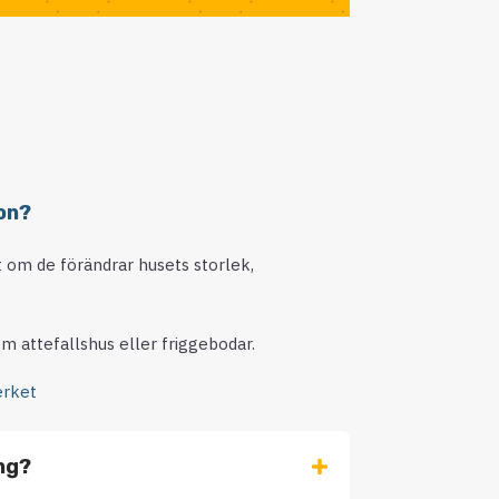
on?
lt om de förändrar husets storlek,
m attefallshus eller friggebodar.
rket
ing?