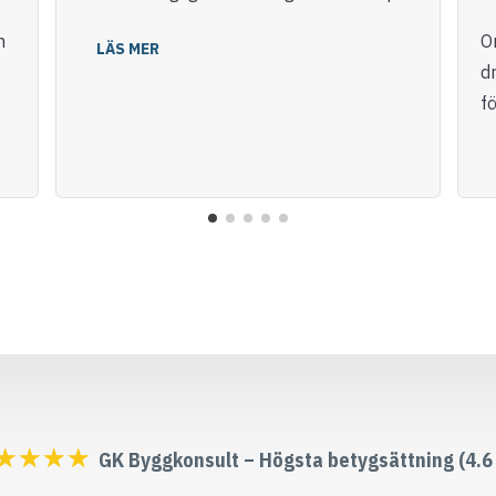
m
O
LÄS MER
dr
fö
☆
☆
☆
☆
GK Byggkonsult – Högsta betygsättning (4.6 