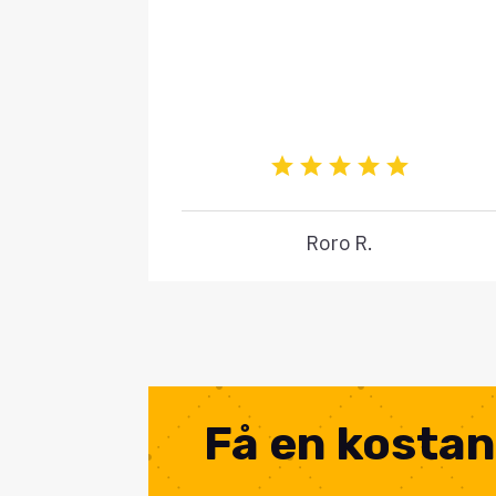
Roro R.
Få en kostan