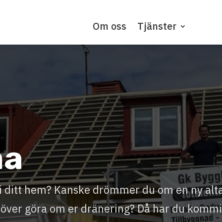
Om oss
Tjänster
ma
l i ditt hem? Kanske drömmer du om en ny alt
ehöver göra om er dränering? Då har du kommi