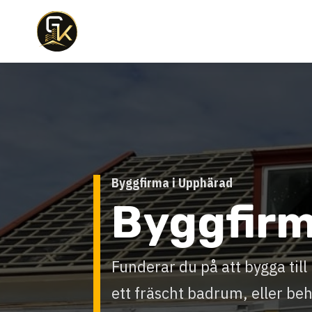
Byggfirma i Upphärad
Byggfir
Funderar du på att bygga til
ett fräscht badrum, eller b