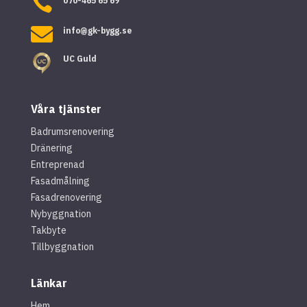

070-465 65 69

info@gk-bygg.se
UC Guld
Våra tjänster
Badrumsrenovering
Dränering
Entreprenad
Fasadmålning
Fasadrenovering
Nybyggnation
Takbyte
Tillbyggnation
Länkar
Hem