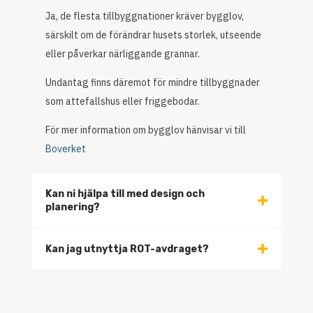
Ja, de flesta tillbyggnationer kräver bygglov,
särskilt om de förändrar husets storlek, utseende
eller påverkar närliggande grannar.
Undantag finns däremot för mindre tillbyggnader
som attefallshus eller friggebodar.
För mer information om bygglov hänvisar vi till
Boverket
Kan ni hjälpa till med design och
planering?
Kan jag utnyttja ROT-avdraget?