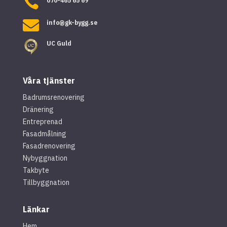

070-465 65 69

info@gk-bygg.se
UC Guld
Våra tjänster
Badrumsrenovering
Dränering
Entreprenad
Fasadmålning
Fasadrenovering
Nybyggnation
Takbyte
Tillbyggnation
Länkar
Hem