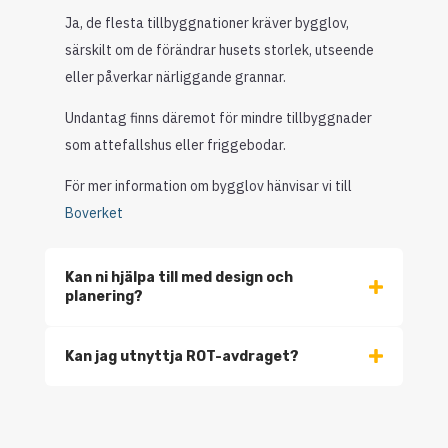
Ja, de flesta tillbyggnationer kräver bygglov,
särskilt om de förändrar husets storlek, utseende
eller påverkar närliggande grannar.
Undantag finns däremot för mindre tillbyggnader
som attefallshus eller friggebodar.
För mer information om bygglov hänvisar vi till
Boverket
Kan ni hjälpa till med design och
planering?
Kan jag utnyttja ROT-avdraget?