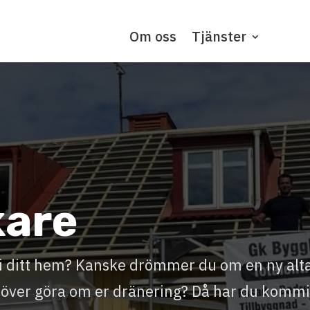
Om oss
Tjänster
kare
l i ditt hem? Kanske drömmer du om en ny alt
ehöver göra om er dränering? Då har du kommi