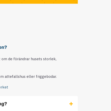
on?
lt om de förändrar husets storlek,
m attefallshus eller friggebodar.
rket
ing?