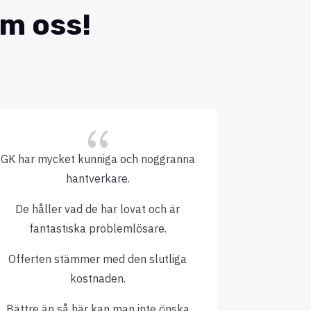
om oss!
{
GK har mycket kunniga och noggranna
Nöjd me
hantverkare.
Rekommen
De håller vad de har lovat och är
fantastiska problemlösare.
Offerten stämmer med den slutliga
kostnaden.
Bättre än så här kan man inte önska