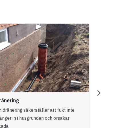
ränering
Entreprena
n dränering säkerställer att fukt inte
Vi erbjuder h
ränger in i husgrunden och orsakar
genomförande
kada.
nybyggnatione