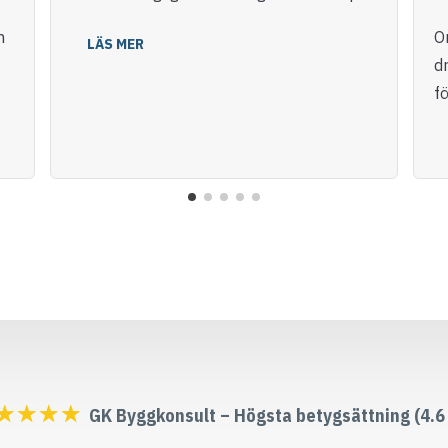
m
O
LÄS MER
dr
fö
☆
☆
☆
☆
GK Byggkonsult – Högsta betygsättning (4.6 