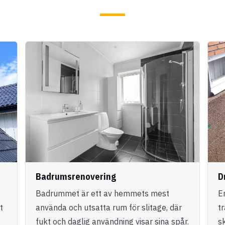
Badrumsrenovering
D
Badrummet är ett av hemmets mest
E
t
använda och utsatta rum för slitage, där
t
fukt och daglig användning visar sina spår.
s