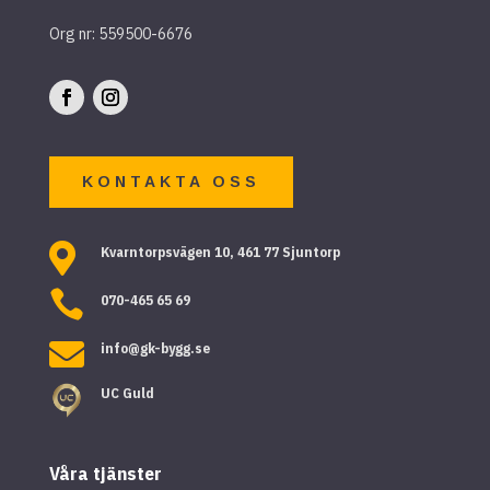
Org nr: 559500-6676
KONTAKTA OSS

Kvarntorpsvägen 10, 461 77 Sjuntorp

070-465 65 69

info@gk-bygg.se
UC Guld
Våra tjänster