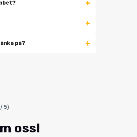
obbet?
 tänka på?
/ 5)
om oss!