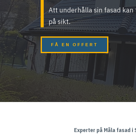
Att underhålla sin fasad kan
på sikt.
FÅ EN OFFERT
Experter på Måla fasad i