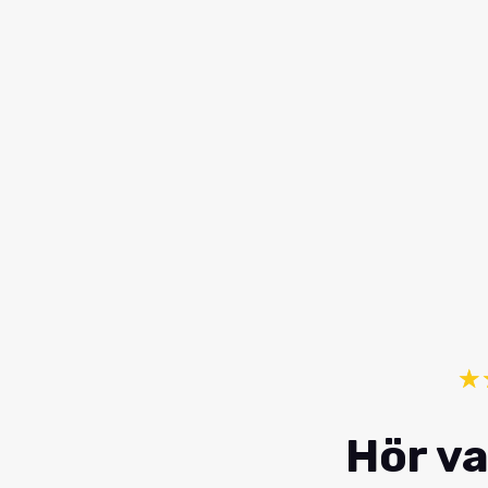
☆
Hör va