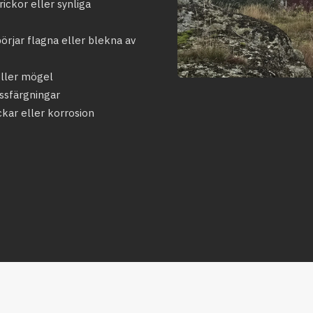
ickor eller synliga
rjar flagna eller blekna av
eller mögel
ssfärgningar
ckar eller korrosion