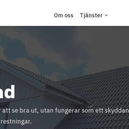
Om oss
Tjänster
a
ad
ör att se bra ut, utan fungerar som ett skydda
frestningar.