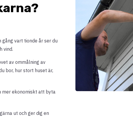
nkarna?
 gång vart tionde år ser du
h vind.
hovet av ommålning av
u bor, hur stort huset är,
och mer ekonomiskt att byta
ärna ut och ger dig en