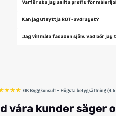
Varför ska jag anlita proffs för målerij
Kan jag utnyttja ROT-avdraget?
Jag vill måla fasaden själv, vad bör jag
☆
☆
☆
☆
GK Byggkonsult – Högsta betygsättning (4.6 
d våra kunder säger 