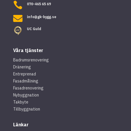

070-465 65 69

info@gk-bygg.se
UC Guld
Våra tjänster
Badrumsrenovering
Dränering
Entreprenad
Fasadmålning
Fasadrenovering
Nybyggnation
Takbyte
Tillbyggnation
Länkar