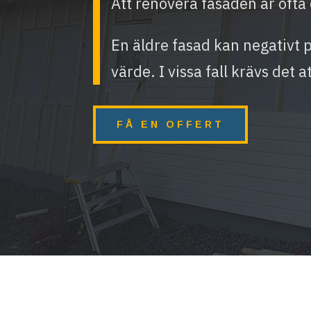
Att renovera fasaden är ofta e
En äldre fasad kan negativt 
värde. I vissa fall krävs det a
FÅ EN OFFERT