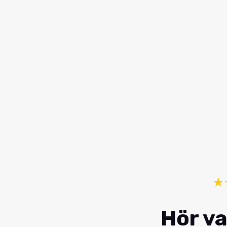
☆
Hör va