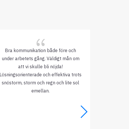
{
Bra kommunikation både före och
Ett bra 
under arbetets gång. Väldigt mån om
jättebra, d
att vi skulle bli nöjda!
fick i offe
Lösningsorienterade och effektiva trots
snöstorm, storm och regn och lite sol
emellan.