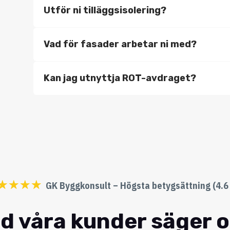
Utför ni tilläggsisolering?
Vad för fasader arbetar ni med?
Kan jag utnyttja ROT-avdraget?
☆
☆
☆
☆
GK Byggkonsult – Högsta betygsättning (4.6 
d våra kunder säger 