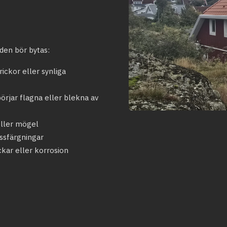
den bör bytas:
ickor eller synliga
rjar flagna eller blekna av
eller mögel
ssfärgningar
ckar eller korrosion