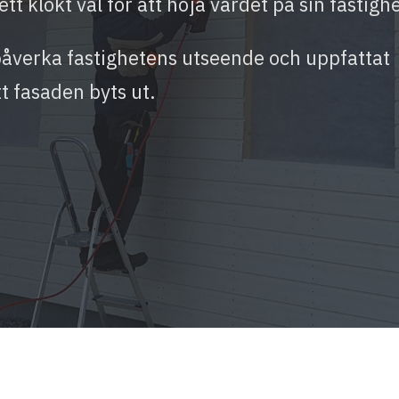
tt klokt val för att höja värdet på sin fastighe
påverka fastighetens utseende och uppfattat
tt fasaden byts ut.