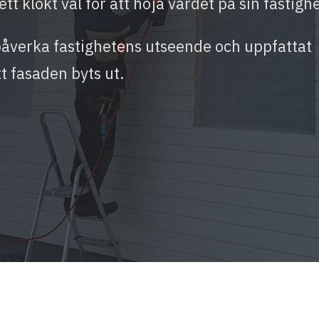
tt klokt val för att höja värdet på sin fastighe
påverka fastighetens utseende och uppfattat
tt fasaden byts ut.