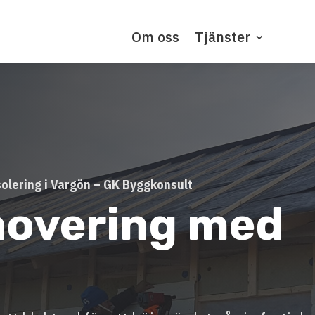
Om oss
Tjänster
olering i Vargön – GK Byggkonsult
novering med