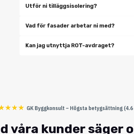
Utför ni tilläggsisolering?
Vad för fasader arbetar ni med?
Kan jag utnyttja ROT-avdraget?
☆
☆
☆
☆
GK Byggkonsult – Högsta betygsättning (4.6 
d våra kunder säger 