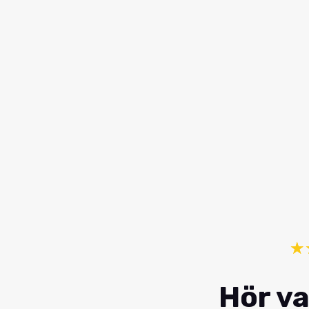
☆
Hör va