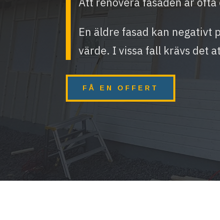
Att renovera fasaden är ofta e
En äldre fasad kan negativt 
värde. I vissa fall krävs det a
FÅ EN OFFERT