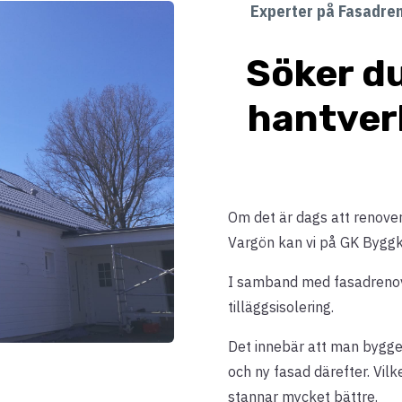
Experter på Fasadren
Söker du
hantver
Om det är dags att renovera
Vargön kan vi på GK Byggko
I samband med fasadrenover
tilläggsisolering.
Det innebär att man bygger
och ny fasad därefter. Vilk
stannar mycket bättre.