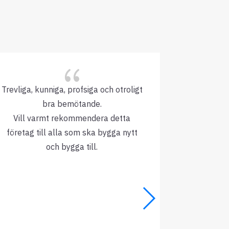
{
Trevliga, kunniga, profsiga och otroligt
Jätte
bra bemötande.
Fackman
Vill varmt rekommendera detta
arbetet,
företag till alla som ska bygga nytt
rek
och bygga till.