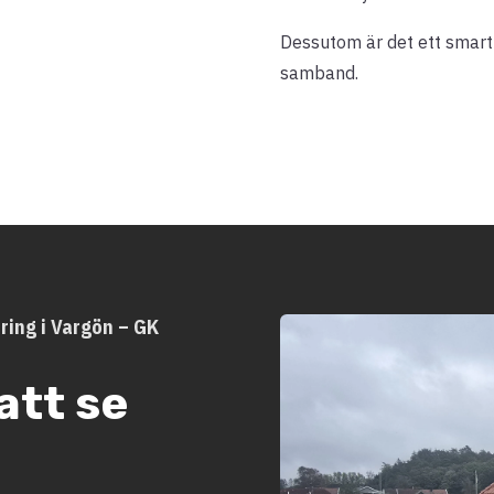
Dessutom är det ett smart t
samband.
ring i Vargön – GK
att se