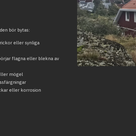
den bör bytas:
ickor eller synliga
rjar flagna eller blekna av
eller mögel
ssfärgningar
ckar eller korrosion