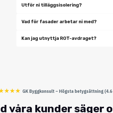
Utför ni tilläggsisolering?
Vad för fasader arbetar ni med?
Kan jag utnyttja ROT-avdraget?
☆
☆
☆
☆
GK Byggkonsult – Högsta betygsättning (4.6 
d våra kunder säger 