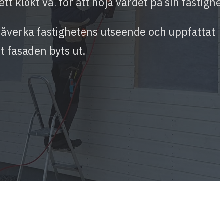
tt klokt val för att höja värdet på sin fastighe
påverka fastighetens utseende och uppfattat
tt fasaden byts ut.