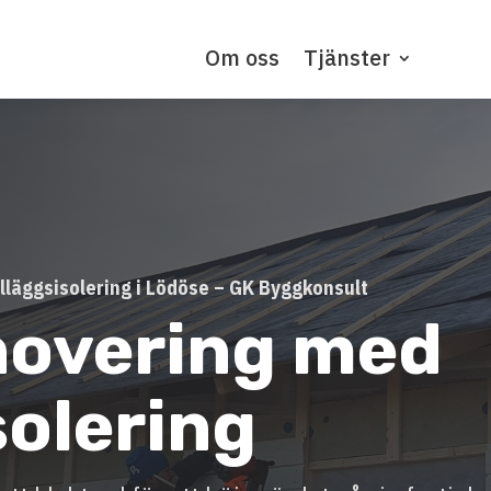
Om oss
Tjänster
lläggsisolering i Lödöse – GK Byggkonsult
novering med
solering