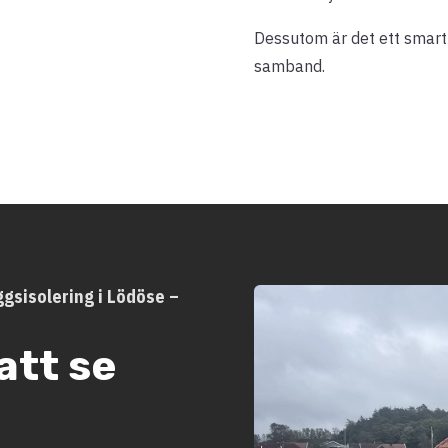
Dessutom är det ett smart t
samband.
gsisolering i Lödöse –
att se