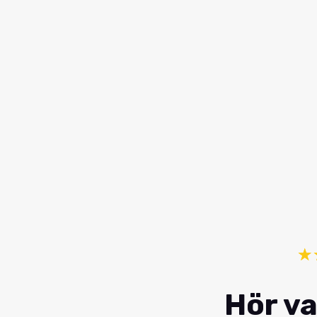
☆
Hör va