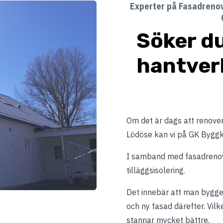
Experter på Fasadrenov
Söker du
hantver
Om det är dags att renovera
Lödöse kan vi på GK Byggko
I samband med fasadrenover
tilläggsisolering.
Det innebär att man bygger
och ny fasad därefter. Vilk
stannar mycket bättre.