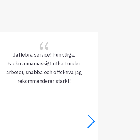
{
Jättebra service! Punktliga.
Inget kr
Fackmannamässigt utfört under
arbetet, snabba och effektiva jag
rekommenderar starkt!