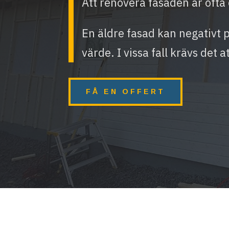
Att renovera fasaden är ofta e
En äldre fasad kan negativt 
värde. I vissa fall krävs det a
FÅ EN OFFERT