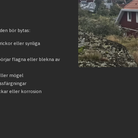
den bör bytas:
ickor eller synliga
rjar flagna eller blekna av
eller mögel
ssfärgningar
ckar eller korrosion