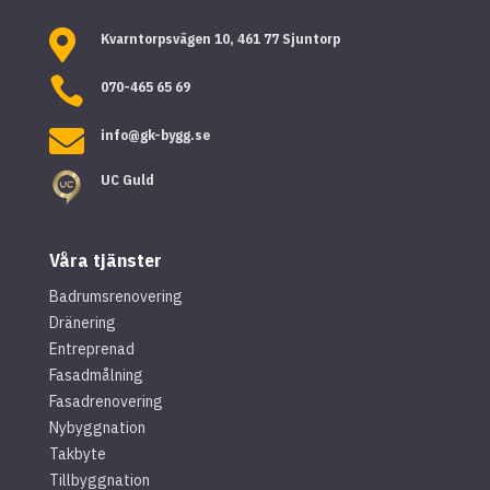

Kvarntorpsvägen 10, 461 77 Sjuntorp

070-465 65 69

info@gk-bygg.se
UC Guld
Våra tjänster
Badrumsrenovering
Dränering
Entreprenad
Fasadmålning
Fasadrenovering
Nybyggnation
Takbyte
Tillbyggnation