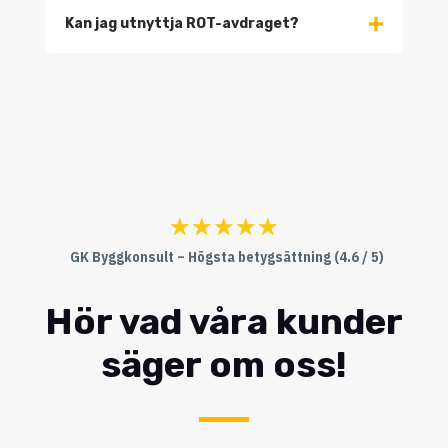
Kan jag utnyttja ROT-avdraget?
☆
☆
☆
☆
☆
GK Byggkonsult – Högsta betygsättning (4.6 / 5)
Hör vad våra kunder
säger om oss!