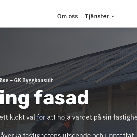
Om oss
Tjänster
döse – GK Byggkonsult
ing fasad
tt klokt val för att höja värdet på sin fastighe
påverka fastighetens utseende och uppfattat