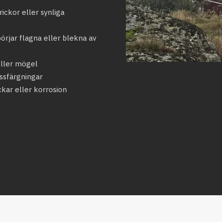
ickor eller synliga
rjar flagna eller blekna av
eller mögel
ssfärgningar
ckar eller korrosion