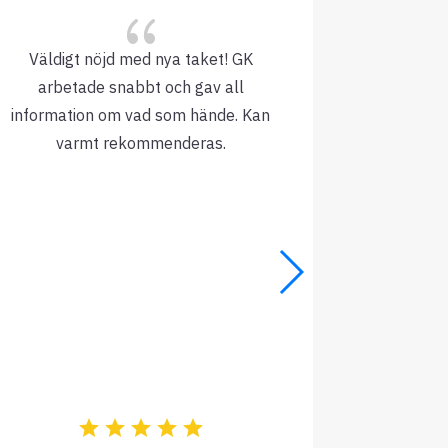
{
Väldigt nöjd med nya taket! GK
GK har myc
arbetade snabbt och gav all
information om vad som hände. Kan
De hålle
varmt rekommenderas.
fanta
Offerten 
Bättre än
sig a
Rek