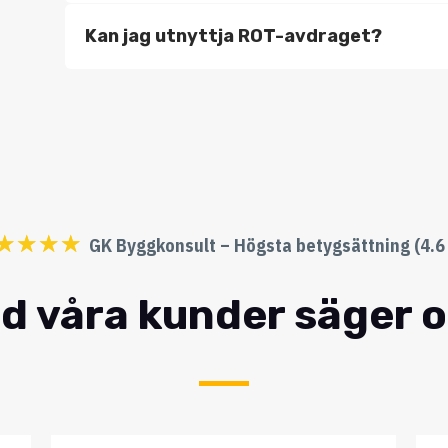
Kan jag utnyttja ROT-avdraget?
☆
☆
☆
☆
GK Byggkonsult – Högsta betygsättning (4.6 
d våra kunder säger 