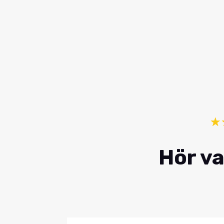
☆
Hör va