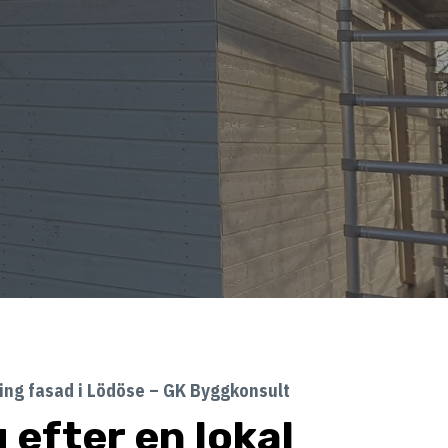
ng fasad i Lödöse – GK Byggkonsult
 efter en lokal