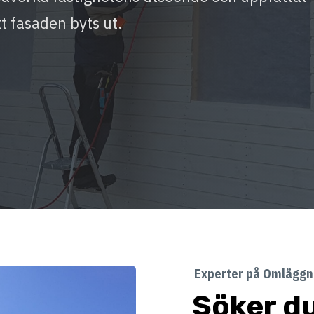
tt fasaden byts ut.
Experter på Omläggni
Söker du