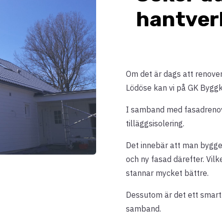
hantver
Om det är dags att renovera
Lödöse kan vi på GK Byggko
I samband med fasadrenover
tilläggsisolering.
Det innebär att man bygger
och ny fasad därefter. Vilk
stannar mycket bättre.
Dessutom är det ett smart t
samband.