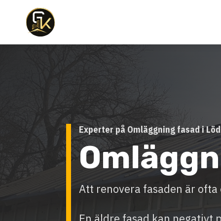
Experter på Omläggning fasad i Lö
Omläggn
Att renovera fasaden är ofta e
En äldre fasad kan negativt 