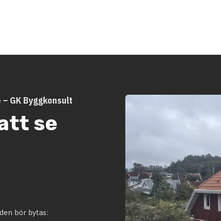
e – GK Byggkonsult
att se
den bör bytas: