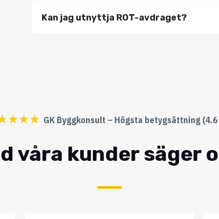
Kan jag utnyttja ROT-avdraget?
☆
☆
☆
☆
GK Byggkonsult – Högsta betygsättning (4.6 
d våra kunder säger 