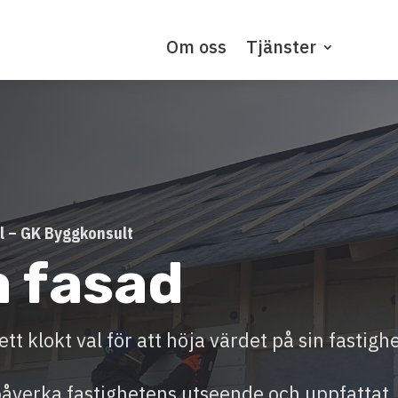
Om oss
Tjänster
il – GK Byggkonsult
 fasad
tt klokt val för att höja värdet på sin fastighe
påverka fastighetens utseende och uppfattat