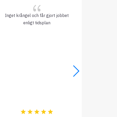
{
Inget krångel och får gjort jobbet
GK har myc
enligt tidsplan
De hålle
fanta
Offerten 
Bättre än
sig a
Rek