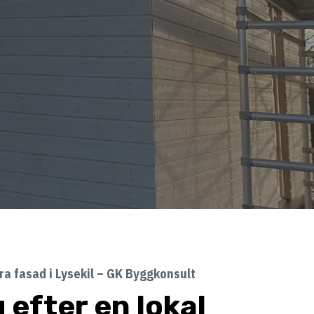
a fasad i Lysekil – GK Byggkonsult
 efter en lokal