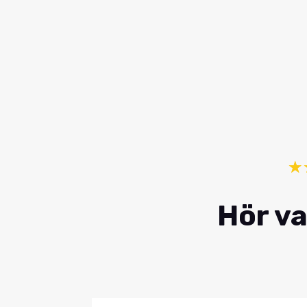
☆
Hör va