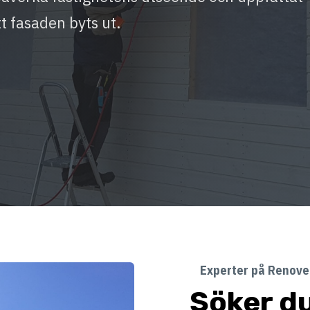
tt fasaden byts ut.
Experter på Renover
Söker du