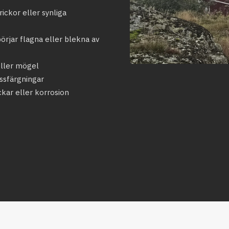
ickor eller synliga
rjar flagna eller blekna av
eller mögel
ssfärgningar
ckar eller korrosion