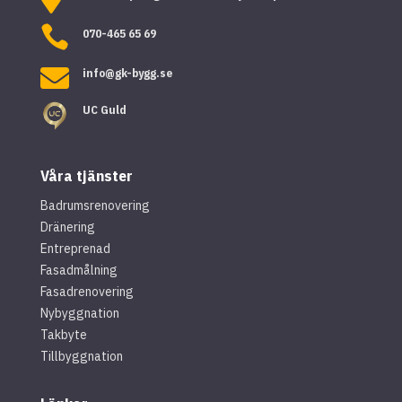

070-465 65 69

info@gk-bygg.se
UC Guld
Våra tjänster
Badrumsrenovering
Dränering
Entreprenad
Fasadmålning
Fasadrenovering
Nybyggnation
Takbyte
Tillbyggnation