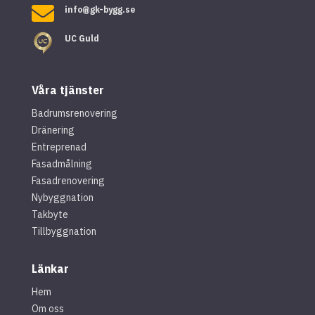

info@gk-bygg.se
UC Guld
Våra tjänster
Badrumsrenovering
Dränering
Entreprenad
Fasadmålning
Fasadrenovering
Nybyggnation
Takbyte
Tillbyggnation
Länkar
Hem
Om oss