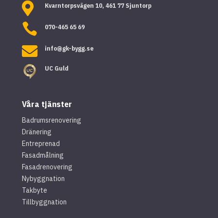

Kvarntorpsvägen 10, 461 77 Sjuntorp

070-465 65 69

info@gk-bygg.se
UC Guld
Våra tjänster
Badrumsrenovering
Dränering
Entreprenad
Fasadmålning
Fasadrenovering
Nybyggnation
Takbyte
Tillbyggnation