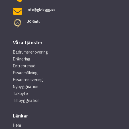

info@gk-bygg.se
UC Guld
Våra tjänster
Badrumsrenovering
Dränering
Entreprenad
Fasadmålning
Fasadrenovering
Nybyggnation
Takbyte
Tillbyggnation
Länkar
Hem