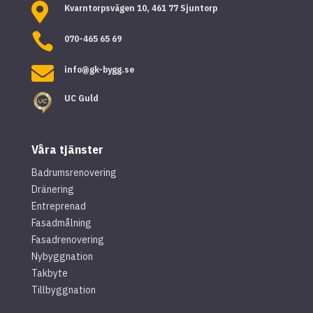

Kvarntorpsvägen 10, 461 77 Sjuntorp

070-465 65 69

info@gk-bygg.se
UC Guld
Våra tjänster
Badrumsrenovering
Dränering
Entreprenad
Fasadmålning
Fasadrenovering
Nybyggnation
Takbyte
Tillbyggnation