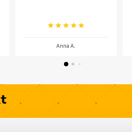
Anna A.
kt