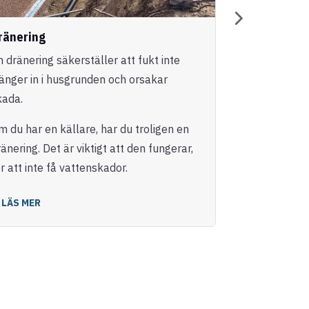
ränering
Entreprena
n dränering säkerställer att fukt inte
Vi erbjuder h
ränger in i husgrunden och orsakar
genomförande
kada.
nybyggnatione
m du har en källare, har du troligen en
LÄS MER
änering. Det är viktigt att den fungerar,
r att inte få vattenskador.
LÄS MER