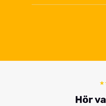
☆
Hör va