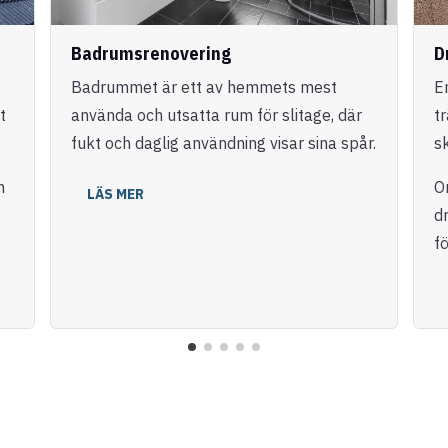
Badrumsrenovering
D
Badrummet är ett av hemmets mest
E
t
använda och utsatta rum för slitage, där
t
fukt och daglig användning visar sina spår.
s
m
O
LÄS MER
dr
fö