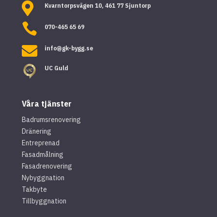

Kvarntorpsvägen 10, 461 77 Sjuntorp

070-465 65 69

info@gk-bygg.se
UC Guld
Våra tjänster
Badrumsrenovering
Dränering
Entreprenad
Fasadmålning
Fasadrenovering
Nybyggnation
Takbyte
Tillbyggnation