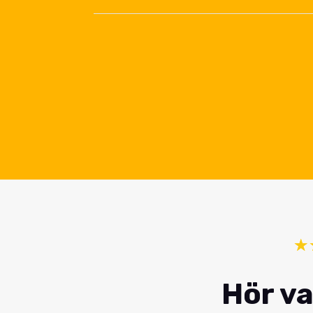
☆
Hör va