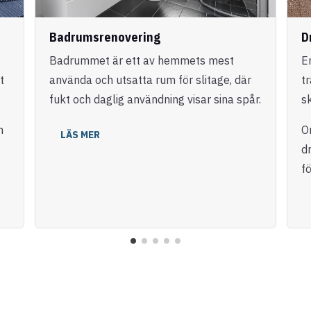
Badrumsrenovering
D
Badrummet är ett av hemmets mest
E
t
använda och utsatta rum för slitage, där
t
fukt och daglig användning visar sina spår.
s
m
O
LÄS MER
dr
fö