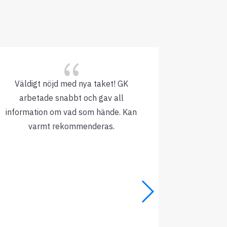
{
Väldigt nöjd med nya taket! GK
Bra komm
arbetade snabbt och gav all
under arb
information om vad som hände. Kan
att
varmt rekommenderas.
Lösningsori
snöstorm, 