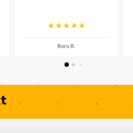
Roro R.
kt