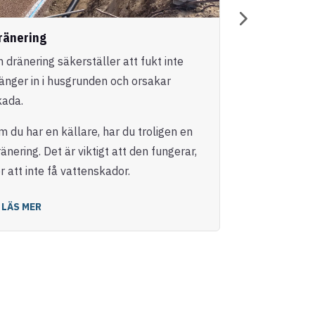
ränering
Entreprena
n dränering säkerställer att fukt inte
Vi erbjuder h
ränger in i husgrunden och orsakar
genomförande
kada.
nybyggnatione
m du har en källare, har du troligen en
LÄS MER
änering. Det är viktigt att den fungerar,
r att inte få vattenskador.
LÄS MER