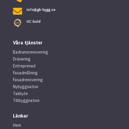

info@gk-bygg.se
UC Guld
Våra tjänster
Badrumsrenovering
Dränering
Entreprenad
Fasadmålning
Fasadrenovering
Nybyggnation
Takbyte
Tillbyggnation
Länkar
Hem