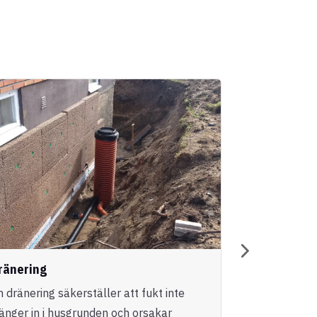
ränering
Entreprena
n dränering säkerställer att fukt inte
Vi erbjuder h
ränger in i husgrunden och orsakar
genomförande