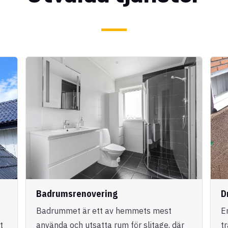
Badrumsrenovering
D
Badrummet är ett av hemmets mest
E
t
använda och utsatta rum för slitage, där
t