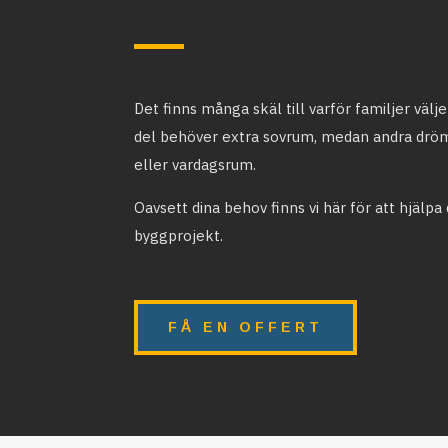
Det finns många skäl till varför familjer välj
del behöver extra sovrum, medan andra drö
eller vardagsrum.
Oavsett dina behov finns vi här för att hjälpa 
byggprojekt.
FÅ EN OFFERT