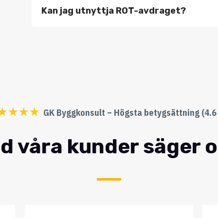
Kan jag utnyttja ROT-avdraget?
☆
☆
☆
☆
GK Byggkonsult – Högsta betygsättning (4.6 
d våra kunder säger 