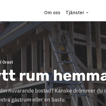
Om oss
Tjänster
i Orust
ytt rum hemm
ll din nuvarande bostad? Kanske drömmer du
extra gästrum eller en bastu.