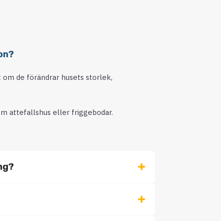
on?
lt om de förändrar husets storlek,
m attefallshus eller friggebodar.
ing?