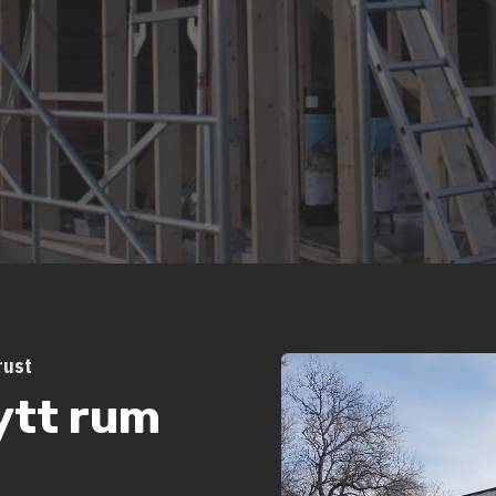
rust
ytt rum