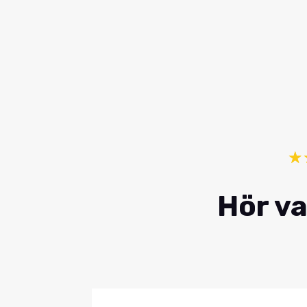
☆
Hör va