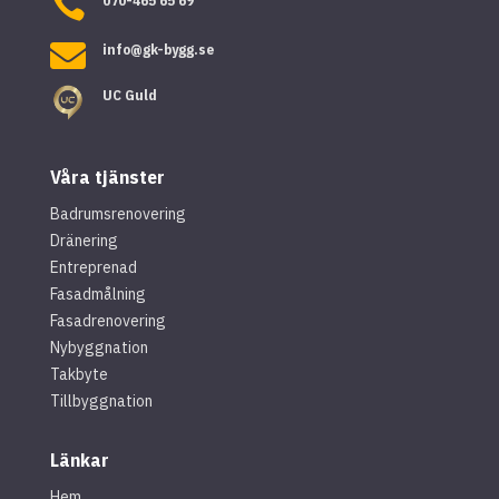

070-465 65 69

info@gk-bygg.se
UC Guld
Våra tjänster
Badrumsrenovering
Dränering
Entreprenad
Fasadmålning
Fasadrenovering
Nybyggnation
Takbyte
Tillbyggnation
Länkar
Hem