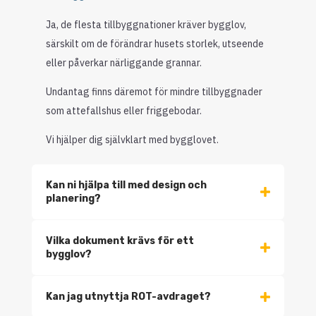
Ja, de flesta tillbyggnationer kräver bygglov,
särskilt om de förändrar husets storlek, utseende
eller påverkar närliggande grannar.
Undantag finns däremot för mindre tillbyggnader
som attefallshus eller friggebodar.
Vi hjälper dig självklart med bygglovet.
Kan ni hjälpa till med design och
planering?
Vilka dokument krävs för ett
bygglov?
Kan jag utnyttja ROT-avdraget?