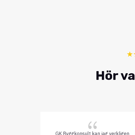
☆
Hör va
{
GK Byggkonsult kan jag verkligen