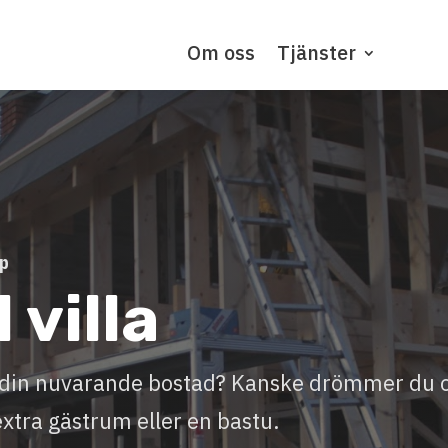
Om oss
Tjänster
rp
 villa
ll din nuvarande bostad? Kanske drömmer du
extra gästrum eller en bastu.