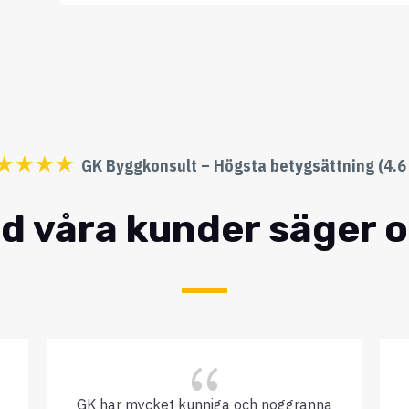
☆
☆
☆
☆
GK Byggkonsult – Högsta betygsättning (4.6 
d våra kunder säger 
{
GK har mycket kunniga och noggranna