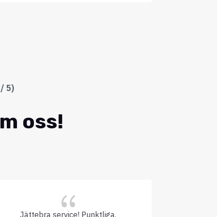
/ 5)
om oss!
{
Jättebra service! Punktliga.
Inget kr