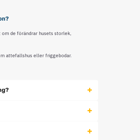
on?
lt om de förändrar husets storlek,
m attefallshus eller friggebodar.
ing?