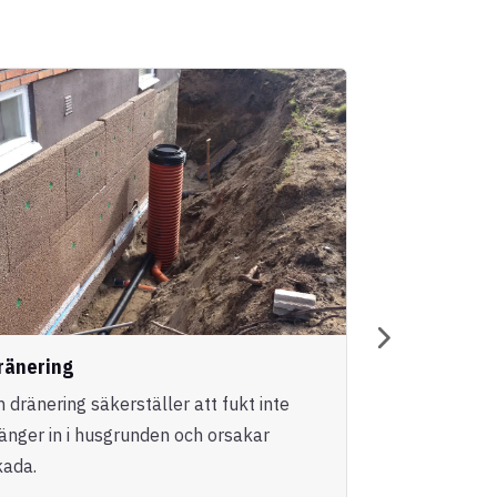
ränering
Entreprena
n dränering säkerställer att fukt inte
Vi erbjuder h
ränger in i husgrunden och orsakar
genomförande
kada.
nybyggnatione