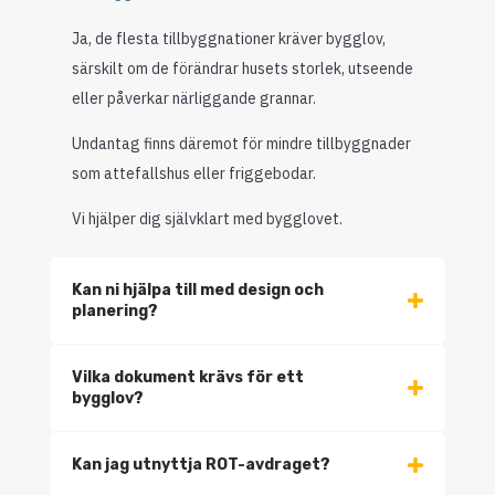
Ja, de flesta tillbyggnationer kräver bygglov,
särskilt om de förändrar husets storlek, utseende
eller påverkar närliggande grannar.
Undantag finns däremot för mindre tillbyggnader
som attefallshus eller friggebodar.
Vi hjälper dig självklart med bygglovet.
Kan ni hjälpa till med design och
planering?
Vilka dokument krävs för ett
bygglov?
Kan jag utnyttja ROT-avdraget?