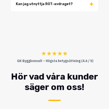
Kan jag utnyttja ROT-avdraget?
☆
☆
☆
☆
☆
GK Byggkonsult – Högsta betygsättning (4.6 / 5)
Hör vad våra kunder
säger om oss!