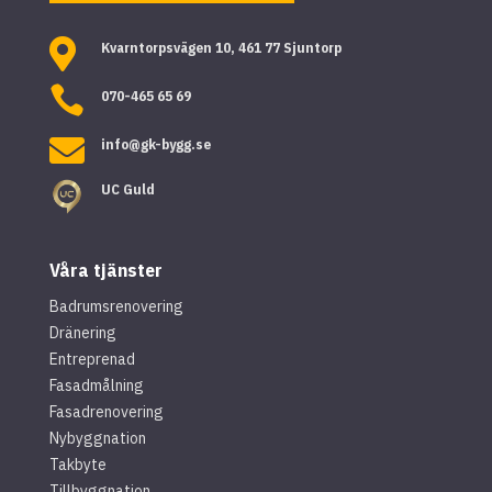

Kvarntorpsvägen 10, 461 77 Sjuntorp

070-465 65 69

info@gk-bygg.se
UC Guld
Våra tjänster
Badrumsrenovering
Dränering
Entreprenad
Fasadmålning
Fasadrenovering
Nybyggnation
Takbyte
Tillbyggnation