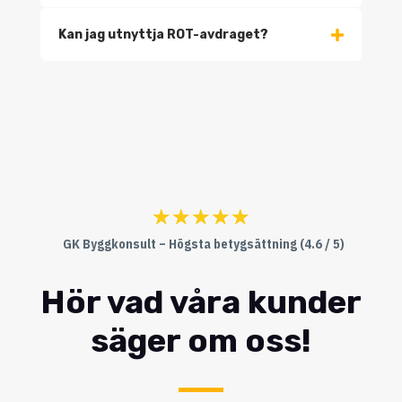
Kan jag utnyttja ROT-avdraget?
☆
☆
☆
☆
☆
GK Byggkonsult – Högsta betygsättning (4.6 / 5)
Hör vad våra kunder
säger om oss!