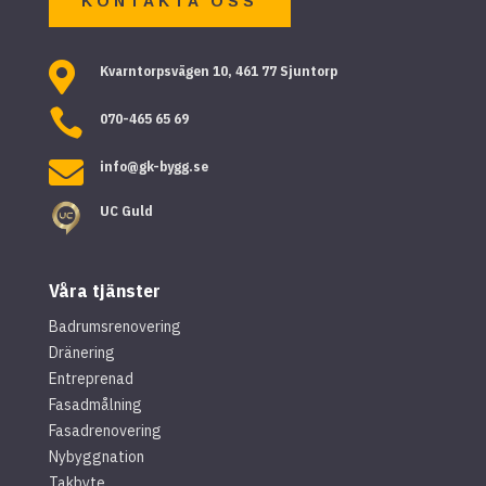
KONTAKTA OSS

Kvarntorpsvägen 10, 461 77 Sjuntorp

070-465 65 69

info@gk-bygg.se
UC Guld
Våra tjänster
Badrumsrenovering
Dränering
Entreprenad
Fasadmålning
Fasadrenovering
Nybyggnation
Takbyte