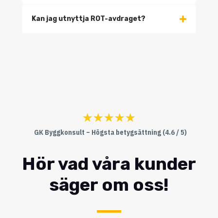
Kan jag utnyttja ROT-avdraget?
☆
☆
☆
☆
☆
GK Byggkonsult – Högsta betygsättning (4.6 / 5)
Hör vad våra kunder
säger om oss!