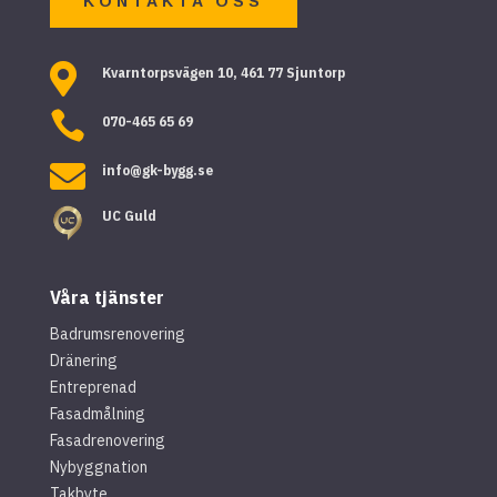
KONTAKTA OSS

Kvarntorpsvägen 10, 461 77 Sjuntorp

070-465 65 69

info@gk-bygg.se
UC Guld
Våra tjänster
Badrumsrenovering
Dränering
Entreprenad
Fasadmålning
Fasadrenovering
Nybyggnation
Takbyte