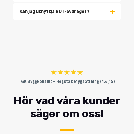
Kan jag utnyttja ROT-avdraget?
☆
☆
☆
☆
☆
GK Byggkonsult – Högsta betygsättning (4.6 / 5)
Hör vad våra kunder
säger om oss!