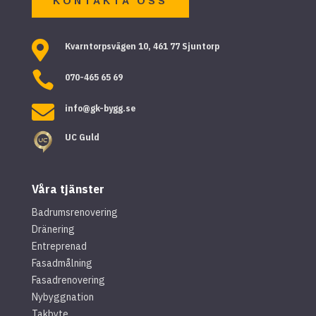
KONTAKTA OSS

Kvarntorpsvägen 10, 461 77 Sjuntorp

070-465 65 69

info@gk-bygg.se
UC Guld
Våra tjänster
Badrumsrenovering
Dränering
Entreprenad
Fasadmålning
Fasadrenovering
Nybyggnation
Takbyte