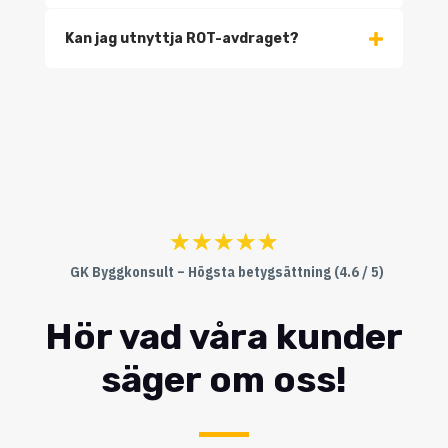
Kan jag utnyttja ROT-avdraget?
☆
☆
☆
☆
☆
GK Byggkonsult – Högsta betygsättning (4.6 / 5)
Hör vad våra kunder
säger om oss!