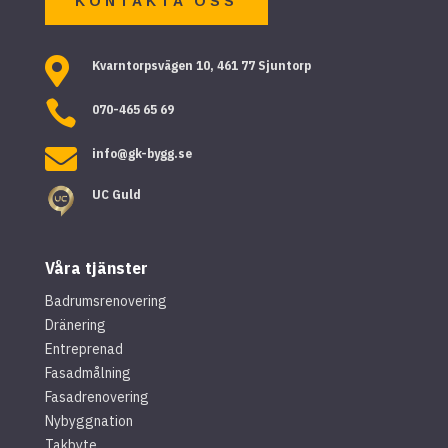
KONTAKTA OSS

Kvarntorpsvägen 10, 461 77 Sjuntorp

070-465 65 69

info@gk-bygg.se
UC Guld
Våra tjänster
Badrumsrenovering
Dränering
Entreprenad
Fasadmålning
Fasadrenovering
Nybyggnation
Takbyte