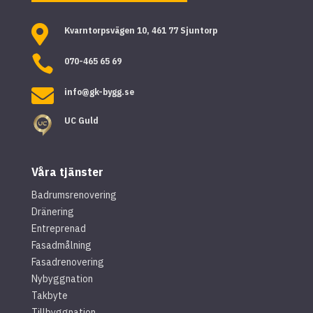

Kvarntorpsvägen 10, 461 77 Sjuntorp

070-465 65 69

info@gk-bygg.se
UC Guld
Våra tjänster
Badrumsrenovering
Dränering
Entreprenad
Fasadmålning
Fasadrenovering
Nybyggnation
Takbyte
Tillbyggnation