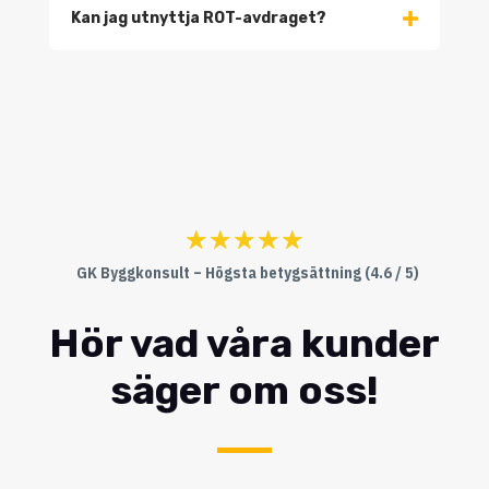
Kan jag utnyttja ROT-avdraget?
☆
☆
☆
☆
☆
GK Byggkonsult – Högsta betygsättning (4.6 / 5)
Hör vad våra kunder
säger om oss!