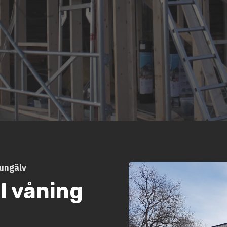
Kungälv
ll våning