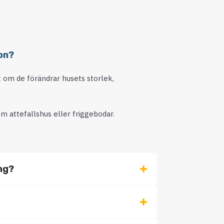
on?
lt om de förändrar husets storlek,
m attefallshus eller friggebodar.
ing?