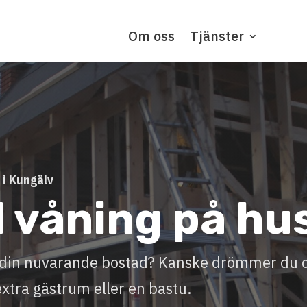
Om oss
Tjänster
 i Kungälv
l våning på hu
ll din nuvarande bostad? Kanske drömmer du
extra gästrum eller en bastu.