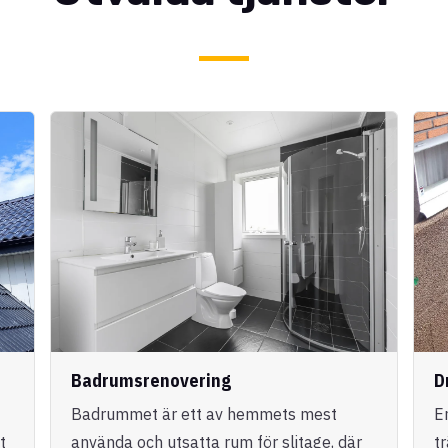
Badrumsrenovering
D
Badrummet är ett av hemmets mest
E
t
använda och utsatta rum för slitage, där
t