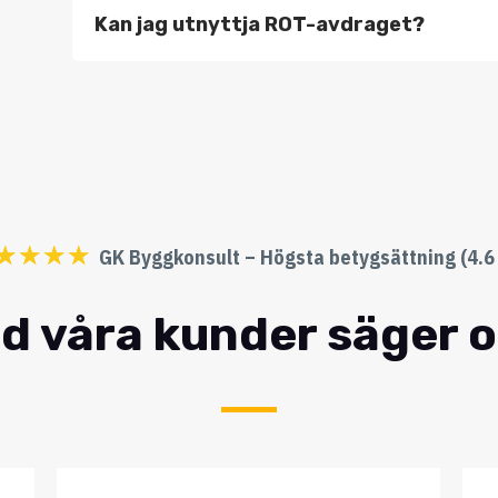
Kan jag utnyttja ROT-avdraget?
☆
☆
☆
☆
GK Byggkonsult – Högsta betygsättning (4.6 
d våra kunder säger 