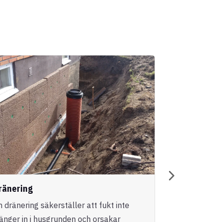
ränering
Entreprena
n dränering säkerställer att fukt inte
Vi erbjuder h
ränger in i husgrunden och orsakar
genomförande