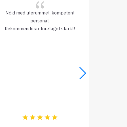
{
Nöjd med uterummet, kompetent
Kompetent
personal.
detaljerna
Rekommenderar företaget starkt!
som kunden
informat
försening