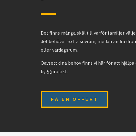
Det finns många skäl till varför familjer välj
del behöver extra sovrum, medan andra drö
eller vardagsrum.
Oavsett dina behov finns vi här för att hjälpa 
byggprojekt.
FÅ EN OFFERT