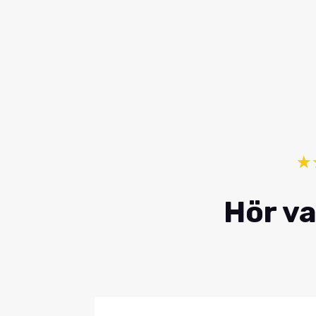
☆
Hör va