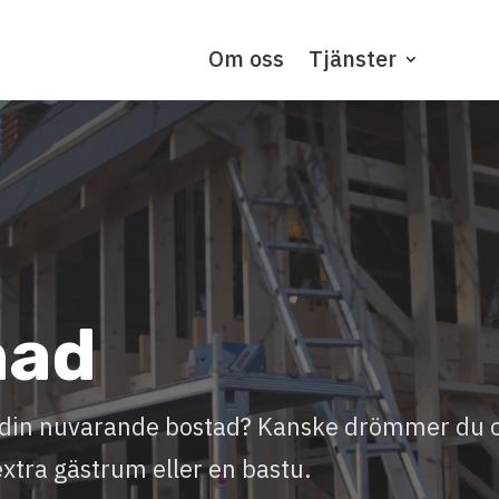
Om oss
Tjänster
nad
ll din nuvarande bostad? Kanske drömmer du
extra gästrum eller en bastu.