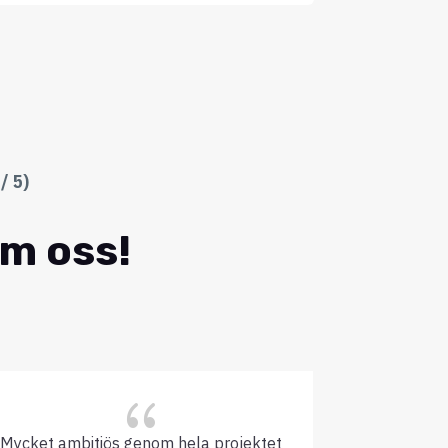
/ 5)
om oss!
{
Mycket ambitiös genom hela projektet
Inget kr