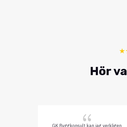
☆
Hör va
{
GK Byggkonsult kan jag verkligen