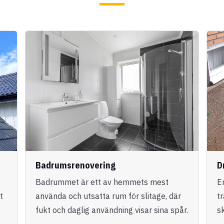
Badrumsrenovering
D
Badrummet är ett av hemmets mest
E
t
använda och utsatta rum för slitage, där
t
fukt och daglig användning visar sina spår.
s