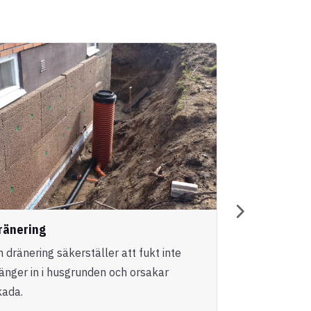
ränering
Entreprena
n dränering säkerställer att fukt inte
Vi erbjuder h
ränger in i husgrunden och orsakar
genomförande
kada.
nybyggnatione