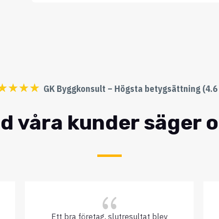
☆
☆
☆
☆
GK Byggkonsult – Högsta betygsättning (4.6 
d våra kunder säger 
{
Ett bra företag, slutresultat blev