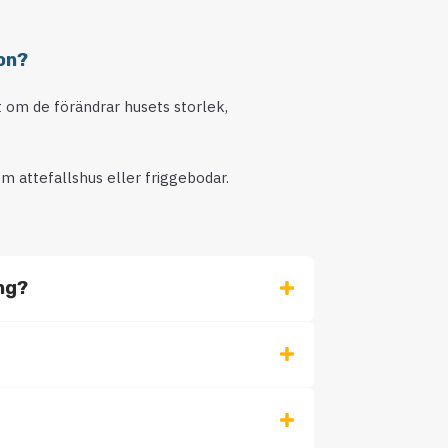
on?
lt om de förändrar husets storlek,
m attefallshus eller friggebodar.
ing?