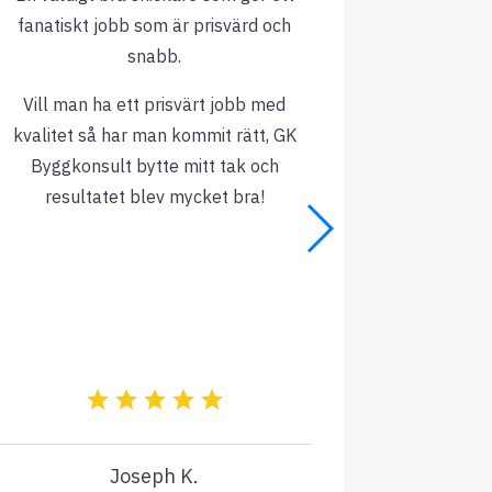
fanatiskt jobb som är prisvärd och
snabb.
De hålle
Vill man ha ett prisvärt jobb med
fanta
kvalitet så har man kommit rätt, GK
Offerten 
Byggkonsult bytte mitt tak och
resultatet blev mycket bra!
Bättre än
sig a
Rek
Joseph K.