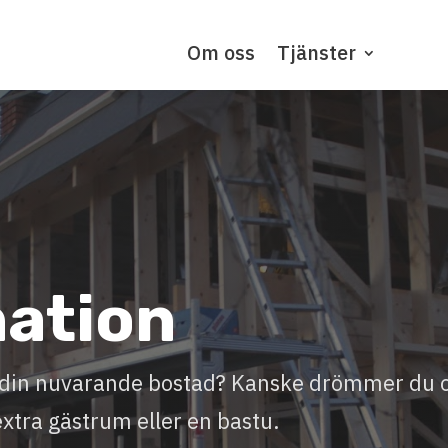
Om oss
Tjänster
nation
ll din nuvarande bostad? Kanske drömmer du
extra gästrum eller en bastu.