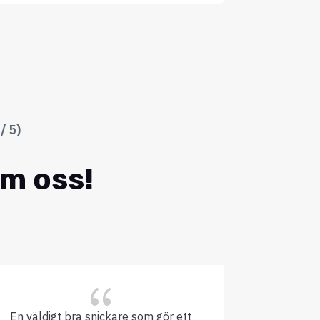
/ 5)
om oss!
{
En väldigt bra snickare som gör ett
GK har myc