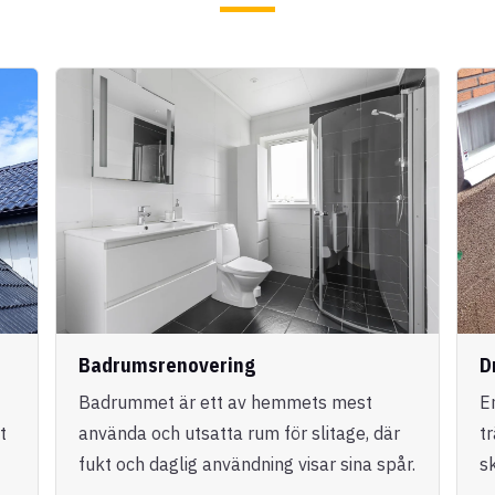
Badrumsrenovering
D
Badrummet är ett av hemmets mest
E
t
använda och utsatta rum för slitage, där
t
fukt och daglig användning visar sina spår.
s