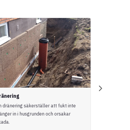
ränering
Entreprena
n dränering säkerställer att fukt inte
Vi erbjuder h
ränger in i husgrunden och orsakar
genomförande
kada.
nybyggnatione