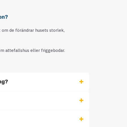
on?
lt om de förändrar husets storlek,
m attefallshus eller friggebodar.
ing?