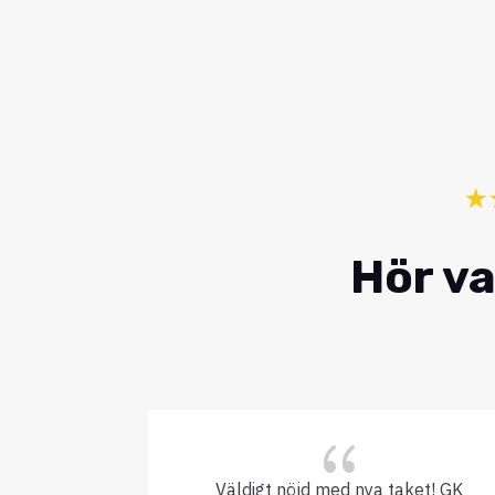
☆
Hör va
{
Väldigt nöjd med nya taket! GK