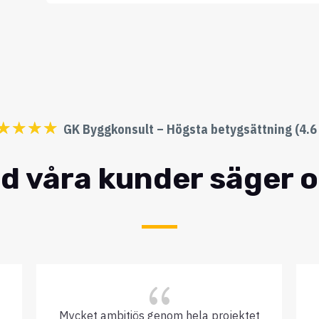
☆
☆
☆
☆
GK Byggkonsult – Högsta betygsättning (4.6 
d våra kunder säger 
{
Mycket ambitiös genom hela projektet