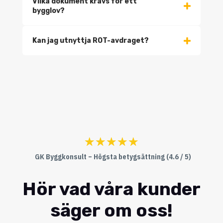
Vilka dokument krävs för ett
bygglov?
Kan jag utnyttja ROT-avdraget?
☆
☆
☆
☆
☆
GK Byggkonsult – Högsta betygsättning (4.6 / 5)
Hör vad våra kunder
säger om oss!