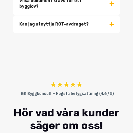
Vilka dokument krävs för ett
bygglov?
Kan jag utnyttja ROT-avdraget?
☆
☆
☆
☆
☆
GK Byggkonsult – Högsta betygsättning (4.6 / 5)
Hör vad våra kunder
säger om oss!